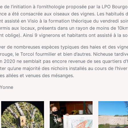
e de l’initiation à l’ornithologie proposée par la LPO Bou
nce a été consacrée aux oiseaux des vignes. Les habitués d
nt assisté en Visio à la formation théorique du vendredi soi
rmis aux locaux, présents dans un rayon de moins de 10km 
t oblige). Ainsi 9 vignerons et habitants ont assisté à la sor
r de nombreuses espèces typiques des haies et des vignes :
 rouge, le Torcol fourmilier et bien d’autres. Nicheuse tardiv
 2020 ne semblait pas encore revenue de ses quartiers d’h
r qu’une majorité des nichoirs installés au cours de l’hiver
es allées et venues des mésanges.
 Yonne