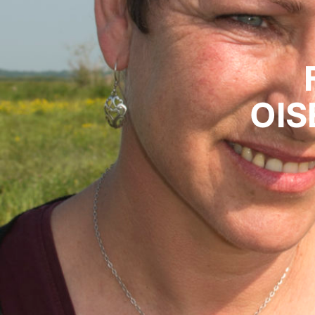
UN 
OIS