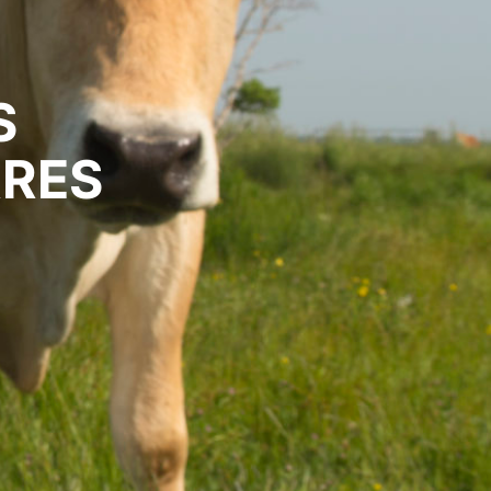
S
 LPO
RRES