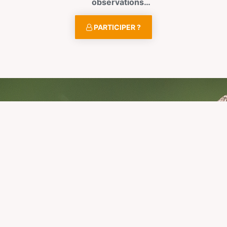
observations…
PARTICIPER ?
re peut
alité. Il est encore temps
 la nature avec la LPO, vous
du programme