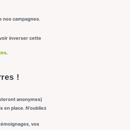
de nos campagnes.
voir inverser cette
tes
.
res !
esteront anonymes)
 en place. N’oubliez
 témoignages, vos