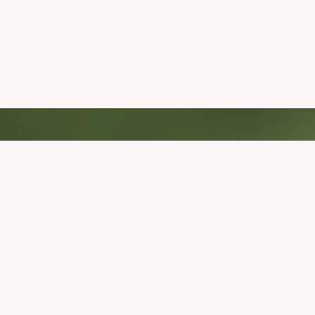
Grâce à vous la natu
revenir !
La disparition des oiseaux n’est pas une fat
d’agir. En participant à cette initiative pour
avez les cartes en main !
Consultez la plaquette de présentation 