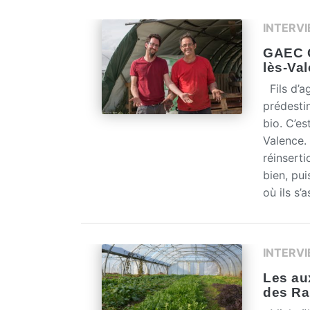
INTERV
GAEC C
lès-Va
Fils d’ag
prédesti
bio. C’es
Valence.
réinserti
bien, pui
où ils s’
INTERV
Les aux
des Rai