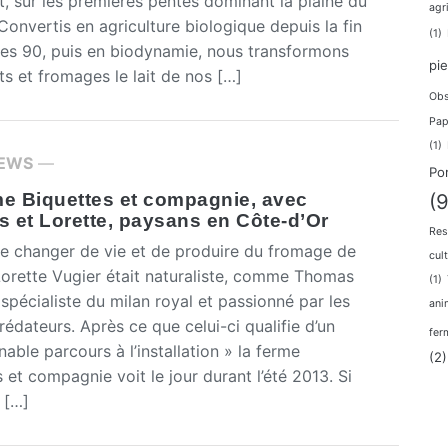
t, sur les premières pentes dominant la plaine du
agr
Convertis en agriculture biologique depuis la fin
(1)
es 90, puis en biodynamie, nous transformons
pi
ts et fromages le lait de nos […]
Obs
Pap
(1)
IEWS
—
Po
me Biquettes et compagnie, avec
(9
 et Lorette, paysans en Côte-d’Or
Res
 changer de vie et de produire du fromage de
cul
Lorette Vugier était naturaliste, comme Thomas
(1)
spécialiste du milan royal et passionné par les
ani
édateurs. Après ce que celui-ci qualifie d’un
fer
nable parcours à l’installation » la ferme
(2)
 et compagnie voit le jour durant l’été 2013. Si
 […]