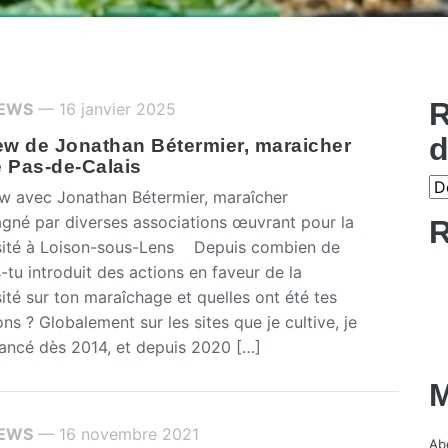
R
IEWS
— 16 janvier 2025
d
iew de Jonathan Bétermier, maraicher
e Pas-de-Calais
w avec Jonathan Bétermier, maraîcher
né par diverses associations œuvrant pour la
R
sité à Loison-sous-Lens Depuis combien de
-tu introduit des actions en faveur de la
ité sur ton maraîchage et quelles ont été tes
ns ? Globalement sur les sites que je cultive, je
lancé dès 2014, et depuis 2020 […]
M
IEWS
— 16 novembre 2021
Abe