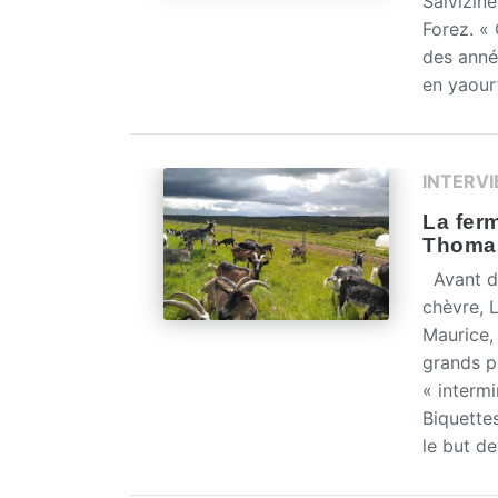
Salvizine
Forez. « 
des anné
en yaour
INTERV
La fer
Thomas
Avant de
chèvre, 
Maurice, 
grands pr
« intermi
Biquettes
le but de