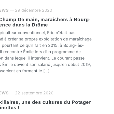
IEWS
— 29 décembre 2020
hamp De main, maraichers à Bourg-
lence dans la Drôme
riculteur conventionnel, Eric n’était pas
né à créer sa propre exploitation de maraîchage
t pourtant ce qu’il fait en 2015, à Bourg-lès-
 Il rencontre Émile lors d’un programme de
on dans lequel il intervient. Le courant passe
s Émile devient son salarié jusqu’en début 2019,
associent en formant le […]
IEWS
— 22 septembre 2020
iliaires, une des cultures du Potager
nettes !