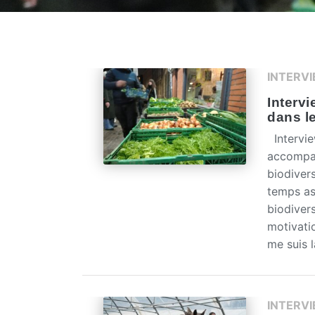
INTERV
Interv
dans l
Intervie
accompag
biodiver
temps as
biodivers
motivatio
me suis 
INTERV