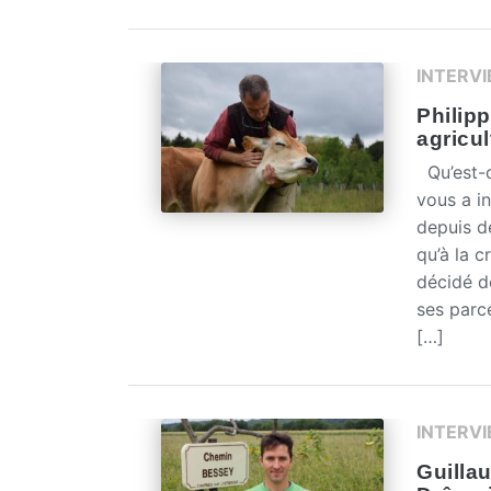
INTERV
Philipp
agricu
Qu’est-c
vous a i
depuis d
qu’à la c
décidé d
ses parc
[…]
INTERV
Guilla