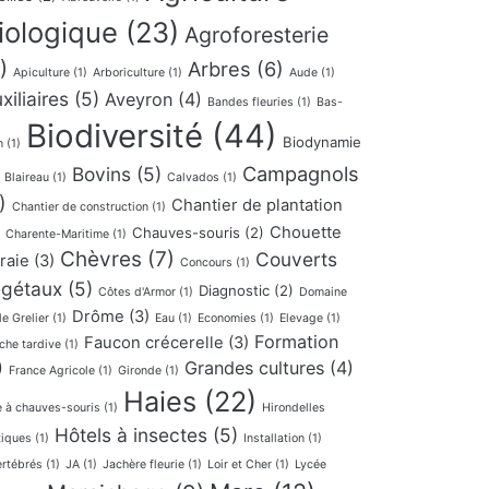
iologique
(23)
Agroforesterie
)
Arbres
(6)
Apiculture
(1)
Arboriculture
(1)
Aude
(1)
xiliaires
(5)
Aveyron
(4)
Bandes fleuries
(1)
Bas-
Biodiversité
(44)
Biodynamie
n
(1)
Campagnols
Bovins
(5)
Blaireau
(1)
Calvados
(1)
)
Chantier de plantation
Chantier de construction
(1)
Chouette
Chauves-souris
(2)
Charente-Maritime
(1)
Chèvres
(7)
Couverts
fraie
(3)
Concours
(1)
gétaux
(5)
Diagnostic
(2)
Côtes d'Armor
(1)
Domaine
Drôme
(3)
le Grelier
(1)
Eau
(1)
Economies
(1)
Elevage
(1)
Formation
Faucon crécerelle
(3)
che tardive
(1)
)
Grandes cultures
(4)
France Agricole
(1)
Gironde
(1)
Haies
(22)
e à chauves-souris
(1)
Hirondelles
Hôtels à insectes
(5)
tiques
(1)
Installation
(1)
ertébrés
(1)
JA
(1)
Jachère fleurie
(1)
Loir et Cher
(1)
Lycée