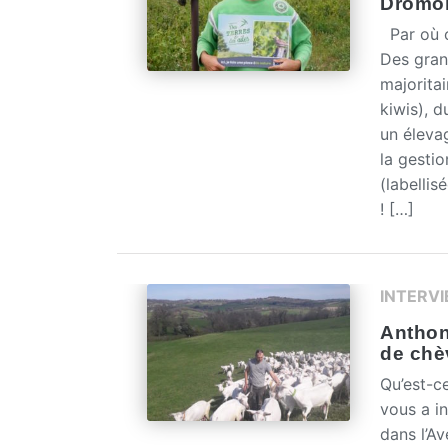
Drômois
Par où c
Des gran
majoritai
kiwis), d
un éleva
la gestio
(labelli
! […]
INTERV
Anthon
de chè
Qu’est-c
vous a i
dans l’A