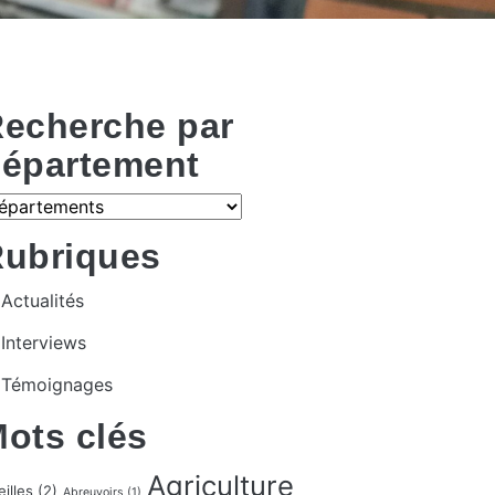
echerche par
épartement
ubriques
Actualités
Interviews
Témoignages
ots clés
Agriculture
illes
(2)
Abreuvoirs
(1)