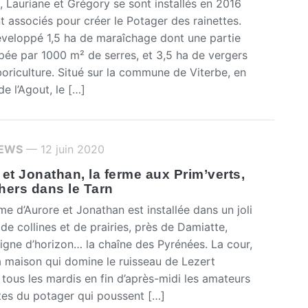
 Lauriane et Grégory se sont installés en 2016
nt associés pour créer le Potager des rainettes.
développé 1,5 ha de maraîchage dont une partie
pée par 1000 m² de serres, et 3,5 ha de vergers
boriculture. Situé sur la commune de Viterbe, en
e l’Agout, le […]
IEWS
— 12 juin 2020
et Jonathan, la ferme aux Prim’verts,
hers dans le Tarn
 d’Aurore et Jonathan est installée dans un joli
de collines et de prairies, près de Damiatte,
ligne d’horizon… la chaîne des Pyrénées. La cour,
a maison qui domine le ruisseau de Lezert
 tous les mardis en fin d’après-midi les amateurs
tes du potager qui poussent […]