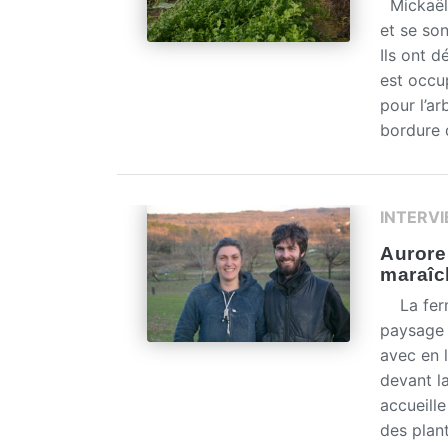
Mickaël,
et se so
Ils ont 
est occu
pour l’ar
bordure d
INTERV
Aurore 
maraîc
La ferme
paysage 
avec en 
devant l
accueille
des plan