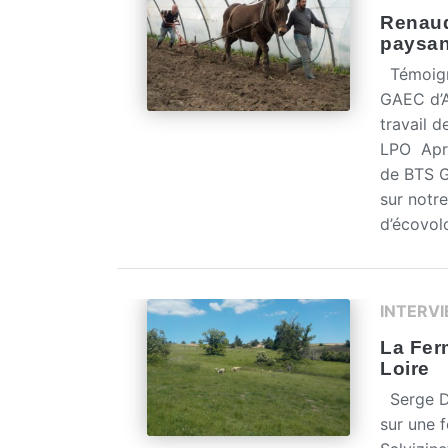
Renaud
paysan
Témoign
GAEC d’A
travail d
LPO Aprè
de BTS G
sur notre
d’écovolo
INTERV
La Fer
Loire
Serge Di
sur une 