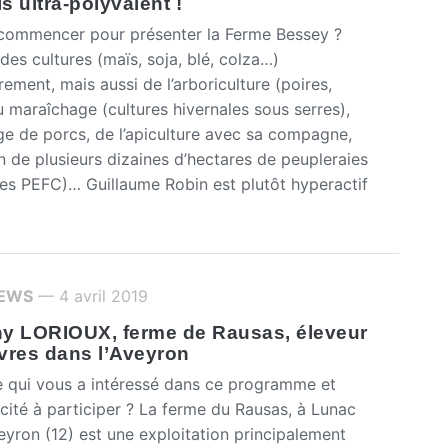
 ultra-polyvalent !
ommencer pour présenter la Ferme Bessey ?
des cultures (maïs, soja, blé, colza…)
rement, mais aussi de l’arboriculture (poires,
u maraîchage (cultures hivernales sous serres),
ge de porcs, de l’apiculture avec sa compagne,
n de plusieurs dizaines d’hectares de peupleraies
sées PEFC)… Guillaume Robin est plutôt hyperactif
IEWS
— 4 avril 2019
y LORIOUX, ferme de Rausas, éleveur
vres dans l’Aveyron
e qui vous a intéressé dans ce programme et
ncité à participer ? La ferme du Rausas, à Lunac
veyron (12) est une exploitation principalement