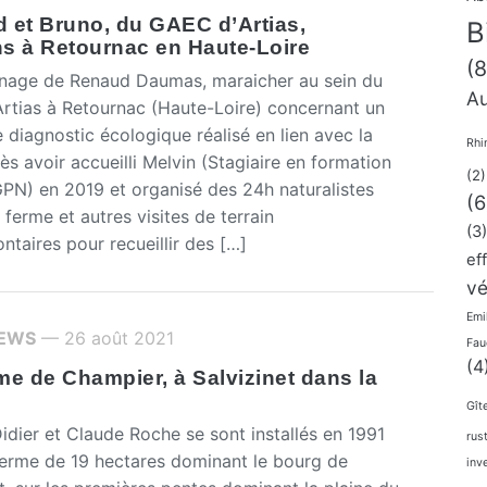
 et Bruno, du GAEC d’Artias,
B
s à Retournac en Haute-Loire
(8
age de Renaud Daumas, maraicher au sein du
Au
rtias à Retournac (Haute-Loire) concernant un
e diagnostic écologique réalisé en lien avec la
Rhi
s avoir accueilli Melvin (Stagiaire en formation
(2)
PN) en 2019 et organisé des 24h naturalistes
(6
 ferme et autres visites de terrain
(3)
ntaires pour recueillir des […]
ef
vé
Emi
IEWS
— 26 août 2021
Fau
(4
me de Champier, à Salvizinet dans la
Gît
dier et Claude Roche se sont installés en 1991
rus
ferme de 19 hectares dominant le bourg de
inv