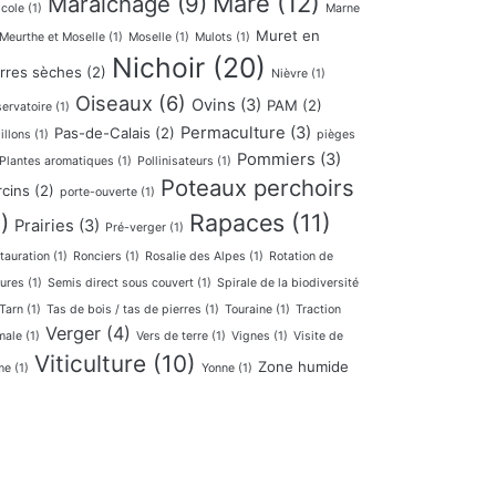
Mare
(12)
Maraichage
(9)
icole
(1)
Marne
Muret en
Meurthe et Moselle
(1)
Moselle
(1)
Mulots
(1)
Nichoir
(20)
erres sèches
(2)
Nièvre
(1)
Oiseaux
(6)
Ovins
(3)
PAM
(2)
ervatoire
(1)
Permaculture
(3)
Pas-de-Calais
(2)
illons
(1)
pièges
Pommiers
(3)
Plantes aromatiques
(1)
Pollinisateurs
(1)
Poteaux perchoirs
rcins
(2)
porte-ouverte
(1)
Rapaces
(11)
)
Prairies
(3)
Pré-verger
(1)
tauration
(1)
Ronciers
(1)
Rosalie des Alpes
(1)
Rotation de
tures
(1)
Semis direct sous couvert
(1)
Spirale de la biodiversité
Tarn
(1)
Tas de bois / tas de pierres
(1)
Touraine
(1)
Traction
Verger
(4)
male
(1)
Vers de terre
(1)
Vignes
(1)
Visite de
Viticulture
(10)
Zone humide
me
(1)
Yonne
(1)