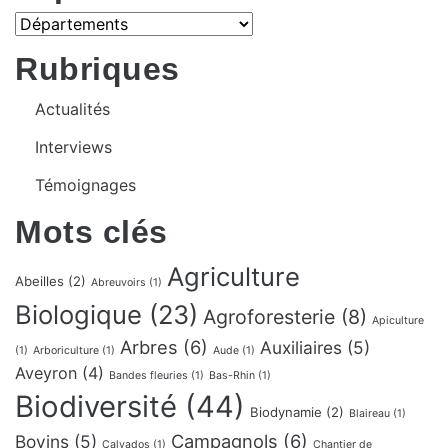
Rubriques
Actualités
Interviews
Témoignages
Mots clés
Agriculture
Abeilles
(2)
Abreuvoirs
(1)
Biologique
(23)
Agroforesterie
(8)
Apiculture
Arbres
(6)
Auxiliaires
(5)
(1)
Arboriculture
(1)
Aude
(1)
Aveyron
(4)
Bandes fleuries
(1)
Bas-Rhin
(1)
Biodiversité
(44)
Biodynamie
(2)
Blaireau
(1)
Campagnols
(6)
Bovins
(5)
Calvados
(1)
Chantier de