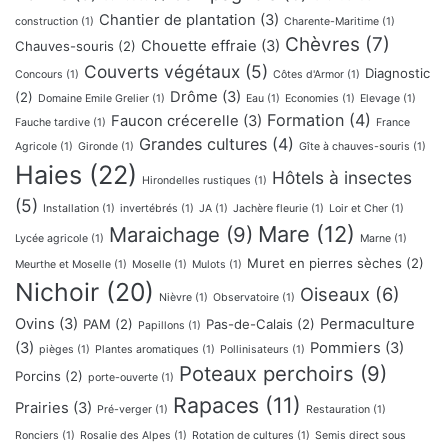
Chantier de plantation
(3)
construction
(1)
Charente-Maritime
(1)
Chèvres
(7)
Chouette effraie
(3)
Chauves-souris
(2)
Couverts végétaux
(5)
Diagnostic
Concours
(1)
Côtes d'Armor
(1)
Drôme
(3)
(2)
Domaine Emile Grelier
(1)
Eau
(1)
Economies
(1)
Elevage
(1)
Formation
(4)
Faucon crécerelle
(3)
Fauche tardive
(1)
France
Grandes cultures
(4)
Agricole
(1)
Gironde
(1)
Gîte à chauves-souris
(1)
Haies
(22)
Hôtels à insectes
Hirondelles rustiques
(1)
(5)
Installation
(1)
invertébrés
(1)
JA
(1)
Jachère fleurie
(1)
Loir et Cher
(1)
Mare
(12)
Maraichage
(9)
Lycée agricole
(1)
Marne
(1)
Muret en pierres sèches
(2)
Meurthe et Moselle
(1)
Moselle
(1)
Mulots
(1)
Nichoir
(20)
Oiseaux
(6)
Nièvre
(1)
Observatoire
(1)
Ovins
(3)
Permaculture
PAM
(2)
Pas-de-Calais
(2)
Papillons
(1)
(3)
Pommiers
(3)
pièges
(1)
Plantes aromatiques
(1)
Pollinisateurs
(1)
Poteaux perchoirs
(9)
Porcins
(2)
porte-ouverte
(1)
Rapaces
(11)
Prairies
(3)
Pré-verger
(1)
Restauration
(1)
Ronciers
(1)
Rosalie des Alpes
(1)
Rotation de cultures
(1)
Semis direct sous