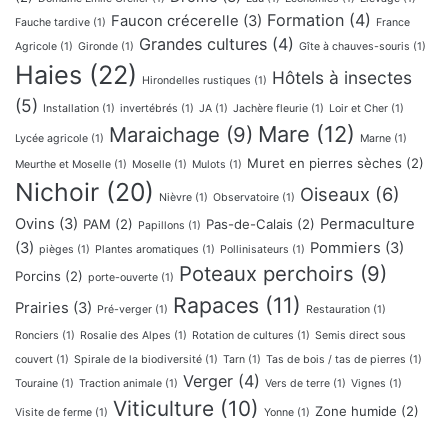
Formation
(4)
Faucon crécerelle
(3)
Fauche tardive
(1)
France
Grandes cultures
(4)
Agricole
(1)
Gironde
(1)
Gîte à chauves-souris
(1)
Haies
(22)
Hôtels à insectes
Hirondelles rustiques
(1)
(5)
Installation
(1)
invertébrés
(1)
JA
(1)
Jachère fleurie
(1)
Loir et Cher
(1)
Mare
(12)
Maraichage
(9)
Lycée agricole
(1)
Marne
(1)
Muret en pierres sèches
(2)
Meurthe et Moselle
(1)
Moselle
(1)
Mulots
(1)
Nichoir
(20)
Oiseaux
(6)
Nièvre
(1)
Observatoire
(1)
Ovins
(3)
Permaculture
PAM
(2)
Pas-de-Calais
(2)
Papillons
(1)
(3)
Pommiers
(3)
pièges
(1)
Plantes aromatiques
(1)
Pollinisateurs
(1)
Poteaux perchoirs
(9)
Porcins
(2)
porte-ouverte
(1)
Rapaces
(11)
Prairies
(3)
Pré-verger
(1)
Restauration
(1)
Ronciers
(1)
Rosalie des Alpes
(1)
Rotation de cultures
(1)
Semis direct sous
couvert
(1)
Spirale de la biodiversité
(1)
Tarn
(1)
Tas de bois / tas de pierres
(1)
Verger
(4)
Touraine
(1)
Traction animale
(1)
Vers de terre
(1)
Vignes
(1)
Viticulture
(10)
Zone humide
(2)
Visite de ferme
(1)
Yonne
(1)