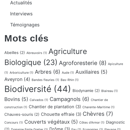
Actualités
Interviews
Témoignages
Mots clés
Agriculture
Abeilles
(2)
Abreuvoirs
(1)
Biologique
(23)
Agroforesterie
(8)
Apiculture
Arbres
(6)
Auxiliaires
(5)
(1)
Arboriculture
(1)
Aude
(1)
Aveyron
(4)
Bandes fleuries
(1)
Bas-Rhin
(1)
Biodiversité
(44)
Biodynamie
(2)
Blaireau
(1)
Campagnols
(6)
Bovins
(5)
Calvados
(1)
Chantier de
Chantier de plantation
(3)
construction
(1)
Charente-Maritime
(1)
Chèvres
(7)
Chouette effraie
(3)
Chauves-souris
(2)
Couverts végétaux
(5)
Diagnostic
Concours
(1)
Côtes d'Armor
(1)
Drôme
(3)
(2)
Domaine Emile Grelier
(1)
Eau
(1)
Economies
(1)
Elevage
(1)