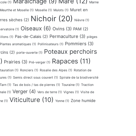
Mare
(12)
Maraichage
(9)
icole
(1)
Marne
Muret en
Meurthe et Moselle
(1)
Moselle
(1)
Mulots
(1)
Nichoir
(20)
erres sèches
(2)
Nièvre
(1)
Oiseaux
(6)
Ovins
(3)
PAM
(2)
ervatoire
(1)
Permaculture
(3)
Pas-de-Calais
(2)
illons
(1)
pièges
Pommiers
(3)
Plantes aromatiques
(1)
Pollinisateurs
(1)
Poteaux perchoirs
rcins
(2)
porte-ouverte
(1)
Rapaces
(11)
)
Prairies
(3)
Pré-verger
(1)
tauration
(1)
Ronciers
(1)
Rosalie des Alpes
(1)
Rotation de
tures
(1)
Semis direct sous couvert
(1)
Spirale de la biodiversité
Tarn
(1)
Tas de bois / tas de pierres
(1)
Touraine
(1)
Traction
Verger
(4)
male
(1)
Vers de terre
(1)
Vignes
(1)
Visite de
Viticulture
(10)
Zone humide
me
(1)
Yonne
(1)