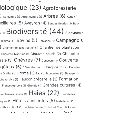
iologique
(23)
Agroforesterie
)
Arbres
(6)
Apiculture
(1)
Arboriculture
(1)
Aude
(1)
xiliaires
(5)
Aveyron
(4)
Bandes fleuries
(1)
Bas-
Biodiversité
(44)
Biodynamie
n
(1)
Campagnols
Bovins
(5)
Blaireau
(1)
Calvados
(1)
)
Chantier de plantation
Chantier de construction
(1)
Chouette
Chauves-souris
(2)
Charente-Maritime
(1)
Chèvres
(7)
Couverts
fraie
(3)
Concours
(1)
gétaux
(5)
Diagnostic
(2)
Côtes d'Armor
(1)
Domaine
Drôme
(3)
le Grelier
(1)
Eau
(1)
Economies
(1)
Elevage
(1)
Formation
Faucon crécerelle
(3)
che tardive
(1)
)
Grandes cultures
(4)
France Agricole
(1)
Gironde
(1)
Haies
(22)
e à chauves-souris
(1)
Hirondelles
Hôtels à insectes
(5)
tiques
(1)
Installation
(1)
ertébrés
(1)
JA
(1)
Jachère fleurie
(1)
Loir et Cher
(1)
Lycée