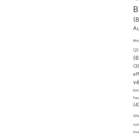
B
(8
Au
Rhi
(2)
(6
(3)
ef
vé
Emi
Fau
(4
Gît
rus
inv