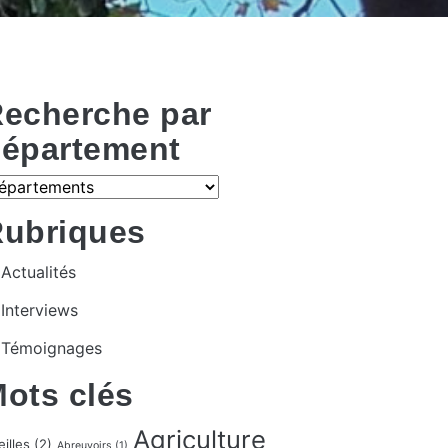
echerche par
épartement
ubriques
Actualités
Interviews
Témoignages
ots clés
Agriculture
illes
(2)
Abreuvoirs
(1)