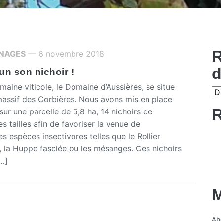
R
NAGES
— 6 novembre 2018
d
un son nichoir !
maine viticole, le Domaine d’Aussières, se situe
massif des Corbières. Nous avons mis en place
R
 sur une parcelle de 5,8 ha, 14 nichoirs de
es tailles afin de favoriser la venue de
es espèces insectivores telles que le Rollier
, la Huppe fasciée ou les mésanges. Ces nichoirs
[…]
M
Abe