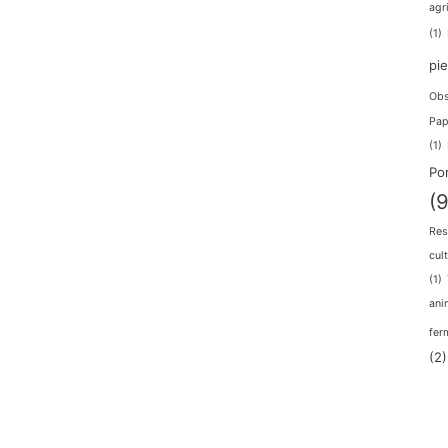
agr
(1)
pi
Obs
Pap
(1)
Po
(9
Res
cul
(1)
ani
fer
(2)