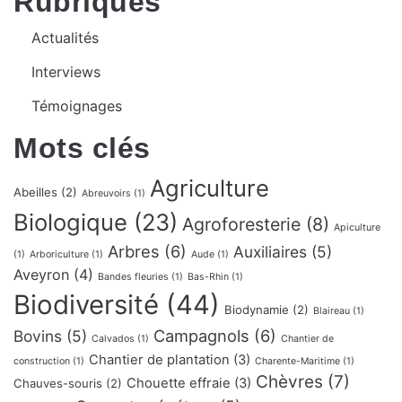
Rubriques
Actualités
Interviews
Témoignages
Mots clés
Agriculture
Abeilles
(2)
Abreuvoirs
(1)
Biologique
(23)
Agroforesterie
(8)
Apiculture
Arbres
(6)
Auxiliaires
(5)
(1)
Arboriculture
(1)
Aude
(1)
Aveyron
(4)
Bandes fleuries
(1)
Bas-Rhin
(1)
Biodiversité
(44)
Biodynamie
(2)
Blaireau
(1)
Campagnols
(6)
Bovins
(5)
Calvados
(1)
Chantier de
Chantier de plantation
(3)
construction
(1)
Charente-Maritime
(1)
Chèvres
(7)
Chouette effraie
(3)
Chauves-souris
(2)