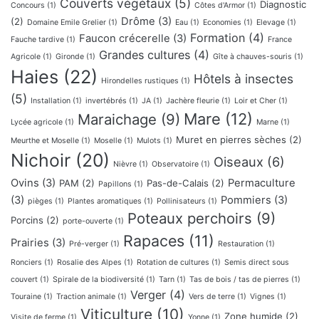
Couverts végétaux
(5)
Diagnostic
Concours
(1)
Côtes d'Armor
(1)
Drôme
(3)
(2)
Domaine Emile Grelier
(1)
Eau
(1)
Economies
(1)
Elevage
(1)
Formation
(4)
Faucon crécerelle
(3)
Fauche tardive
(1)
France
Grandes cultures
(4)
Agricole
(1)
Gironde
(1)
Gîte à chauves-souris
(1)
Haies
(22)
Hôtels à insectes
Hirondelles rustiques
(1)
(5)
Installation
(1)
invertébrés
(1)
JA
(1)
Jachère fleurie
(1)
Loir et Cher
(1)
Mare
(12)
Maraichage
(9)
Lycée agricole
(1)
Marne
(1)
Muret en pierres sèches
(2)
Meurthe et Moselle
(1)
Moselle
(1)
Mulots
(1)
Nichoir
(20)
Oiseaux
(6)
Nièvre
(1)
Observatoire
(1)
Ovins
(3)
Permaculture
PAM
(2)
Pas-de-Calais
(2)
Papillons
(1)
(3)
Pommiers
(3)
pièges
(1)
Plantes aromatiques
(1)
Pollinisateurs
(1)
Poteaux perchoirs
(9)
Porcins
(2)
porte-ouverte
(1)
Rapaces
(11)
Prairies
(3)
Pré-verger
(1)
Restauration
(1)
Ronciers
(1)
Rosalie des Alpes
(1)
Rotation de cultures
(1)
Semis direct sous
couvert
(1)
Spirale de la biodiversité
(1)
Tarn
(1)
Tas de bois / tas de pierres
(1)
Verger
(4)
Touraine
(1)
Traction animale
(1)
Vers de terre
(1)
Vignes
(1)
Viticulture
(10)
Zone humide
(2)
Visite de ferme
(1)
Yonne
(1)