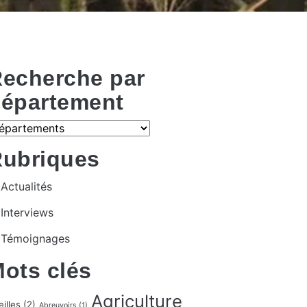
echerche par
épartement
ubriques
Actualités
Interviews
Témoignages
ots clés
Agriculture
illes
(2)
Abreuvoirs
(1)