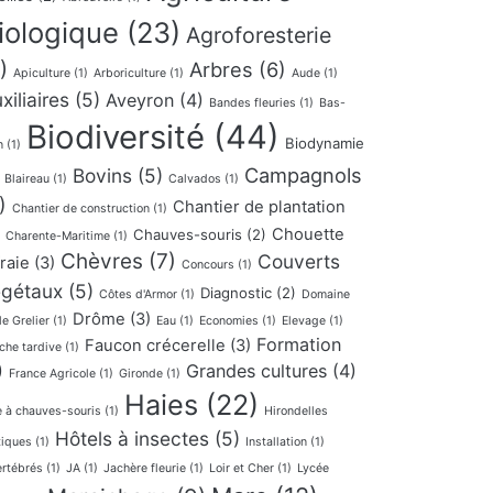
iologique
(23)
Agroforesterie
)
Arbres
(6)
Apiculture
(1)
Arboriculture
(1)
Aude
(1)
xiliaires
(5)
Aveyron
(4)
Bandes fleuries
(1)
Bas-
Biodiversité
(44)
Biodynamie
n
(1)
Campagnols
Bovins
(5)
Blaireau
(1)
Calvados
(1)
)
Chantier de plantation
Chantier de construction
(1)
Chouette
Chauves-souris
(2)
Charente-Maritime
(1)
Chèvres
(7)
Couverts
fraie
(3)
Concours
(1)
gétaux
(5)
Diagnostic
(2)
Côtes d'Armor
(1)
Domaine
Drôme
(3)
le Grelier
(1)
Eau
(1)
Economies
(1)
Elevage
(1)
Formation
Faucon crécerelle
(3)
che tardive
(1)
)
Grandes cultures
(4)
France Agricole
(1)
Gironde
(1)
Haies
(22)
e à chauves-souris
(1)
Hirondelles
Hôtels à insectes
(5)
tiques
(1)
Installation
(1)
ertébrés
(1)
JA
(1)
Jachère fleurie
(1)
Loir et Cher
(1)
Lycée