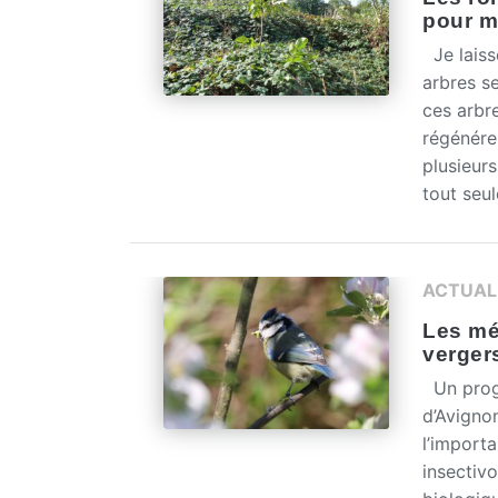
pour m
Je laiss
arbres se
ces arbr
régénére
plusieurs
tout seul
ACTUAL
Les mé
verger
Un progr
d’Avigno
l’import
insectivo