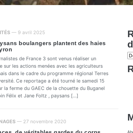
R
ITÉS
— 9 avril 2025
d
ysans boulangers plantent des haies
yron
nalistes de France 3 sont venus réaliser un
e sur les actions menées avec les agriculteurs
R
ais dans le cadre du programme régional Terres
versité. Ce reportage a été tourné le samedi 15
sur la ferme du GAEC de la chouette du Buganel
in Félix et Jane Foltz , paysans […]
M
NAGES
— 27 novembre 2020
nces, de véritables gardes du corps
Abe