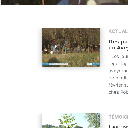
ACTUAL
Des pa
en Ave
Les jour
reportag
aveyronn
de biodi
février 
chez Rob
TÉMOIG
Les ro