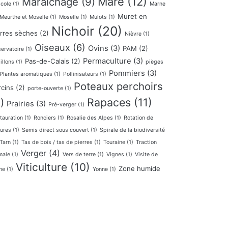
Mare
(12)
Maraichage
(9)
icole
(1)
Marne
Muret en
Meurthe et Moselle
(1)
Moselle
(1)
Mulots
(1)
Nichoir
(20)
erres sèches
(2)
Nièvre
(1)
Oiseaux
(6)
Ovins
(3)
PAM
(2)
ervatoire
(1)
Permaculture
(3)
Pas-de-Calais
(2)
illons
(1)
pièges
Pommiers
(3)
Plantes aromatiques
(1)
Pollinisateurs
(1)
Poteaux perchoirs
rcins
(2)
porte-ouverte
(1)
Rapaces
(11)
)
Prairies
(3)
Pré-verger
(1)
tauration
(1)
Ronciers
(1)
Rosalie des Alpes
(1)
Rotation de
tures
(1)
Semis direct sous couvert
(1)
Spirale de la biodiversité
Tarn
(1)
Tas de bois / tas de pierres
(1)
Touraine
(1)
Traction
Verger
(4)
male
(1)
Vers de terre
(1)
Vignes
(1)
Visite de
Viticulture
(10)
Zone humide
me
(1)
Yonne
(1)