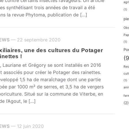
ue contre certains insectes ravageurs. Un article
agr
s synthétisant trois années de travail a été
(1)
ans la revue Phytoma, publication de […]
pi
Obs
Pap
IEWS
— 22 septembre 2020
(1)
iliaires, une des cultures du Potager
Po
nettes !
(9
 Lauriane et Grégory se sont installés en 2016
Res
nt associés pour créer le Potager des rainettes.
cul
développé 1,5 ha de maraîchage dont une partie
(1)
pée par 1000 m² de serres, et 3,5 ha de vergers
ani
boriculture. Situé sur la commune de Viterbe, en
fer
e l’Agout, le […]
(2)
IEWS
— 12 juin 2020