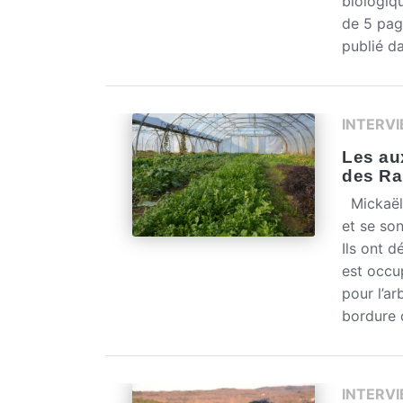
biologiq
de 5 page
publié d
INTERV
Les aux
des Rai
Mickaël,
et se so
Ils ont 
est occu
pour l’ar
bordure d
INTERV