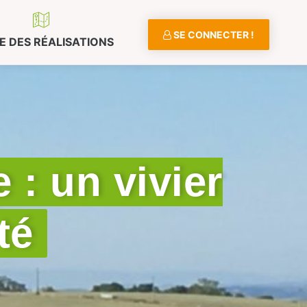
SE CONNECTER !
E DES RÉALISATIONS
 : un vivier
té