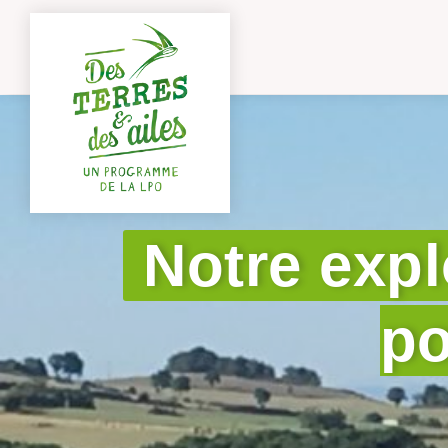
Notre explo
po