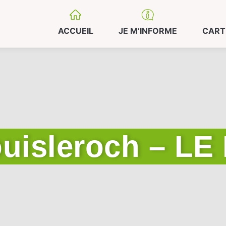
ACCUEIL
JE M’INFORME
CART
ouisleroch – L