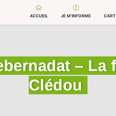
ACCUEIL
JE M’INFORME
CART
ebernadat – La 
Clédou