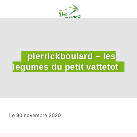
pierrickboulard – les
legumes du petit vattetot
Le 30 novembre 2020