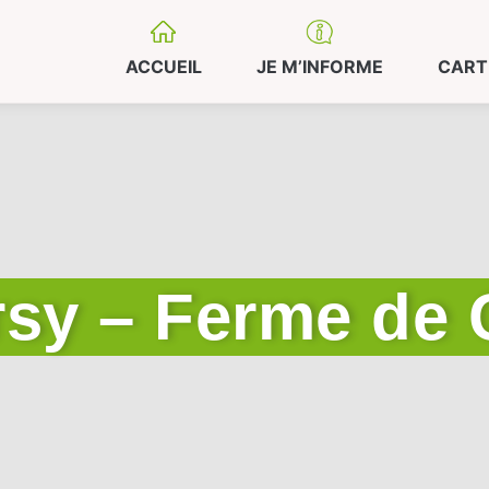
ACCUEIL
JE M’INFORME
CART
sy – Ferme de 