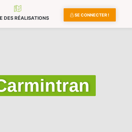
SE CONNECTER !
E DES RÉALISATIONS
Carmintran