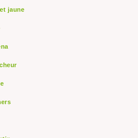
et jaune
e
éna
rcheur
le
hers