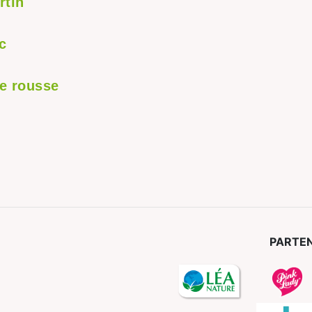
rtin
c
te rousse
PARTEN