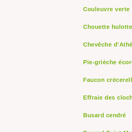
Couleuvre verte 
Chouette hulott
Chevêche d’Ath
Pie-grièche éco
Faucon crécerel
Effraie des cloc
Busard cendré