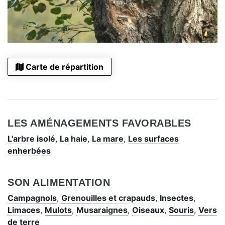
Carte de répartition
LES AMÉNAGEMENTS FAVORABLES
L'arbre isolé
,
La haie
,
La mare
,
Les surfaces
enherbées
SON ALIMENTATION
Campagnols
,
Grenouilles et crapauds
,
Insectes
,
Limaces
,
Mulots
,
Musaraignes
,
Oiseaux
,
Souris
,
Vers
de terre