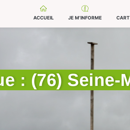
ACCUEIL
JE M’INFORME
CART
e : (76) Seine-