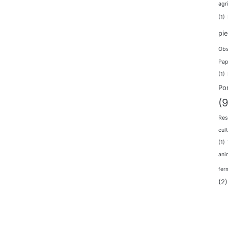
agr
(1)
pi
Obs
Pap
(1)
Po
(9
Res
cul
(1)
ani
fer
(2)