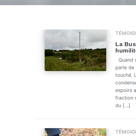
TÉMOIG
La Buse
humilit
Quand un
parle de
touché. 
condensé
espoirs 
fraction 
du […]
TÉMOIG