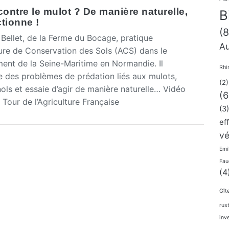
contre le mulot ? De manière naturelle,
B
tionne !
(8
ellet, de la Ferme du Bocage, pratique
Au
lture de Conservation des Sols (ACS) dans le
ent de la Seine-Maritime en Normandie. Il
Rhi
e des problèmes de prédation liés aux mulots,
(2)
ls et essaie d’agir de manière naturelle… Vidéo
(6
 Tour de l’Agriculture Française
(3)
ef
vé
Emi
Fau
(4
Gît
rus
inv