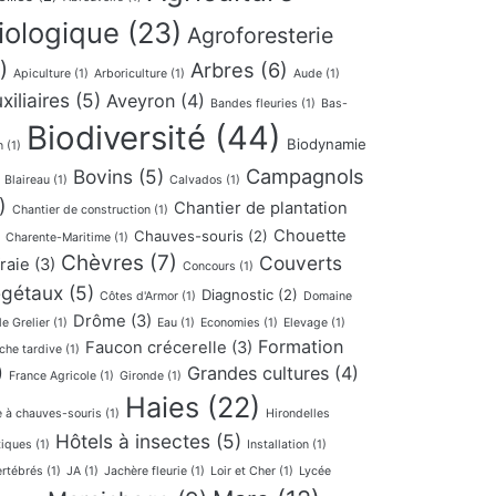
iologique
(23)
Agroforesterie
)
Arbres
(6)
Apiculture
(1)
Arboriculture
(1)
Aude
(1)
xiliaires
(5)
Aveyron
(4)
Bandes fleuries
(1)
Bas-
Biodiversité
(44)
Biodynamie
n
(1)
Campagnols
Bovins
(5)
Blaireau
(1)
Calvados
(1)
)
Chantier de plantation
Chantier de construction
(1)
Chouette
Chauves-souris
(2)
Charente-Maritime
(1)
Chèvres
(7)
Couverts
fraie
(3)
Concours
(1)
gétaux
(5)
Diagnostic
(2)
Côtes d'Armor
(1)
Domaine
Drôme
(3)
le Grelier
(1)
Eau
(1)
Economies
(1)
Elevage
(1)
Formation
Faucon crécerelle
(3)
che tardive
(1)
)
Grandes cultures
(4)
France Agricole
(1)
Gironde
(1)
Haies
(22)
e à chauves-souris
(1)
Hirondelles
Hôtels à insectes
(5)
tiques
(1)
Installation
(1)
ertébrés
(1)
JA
(1)
Jachère fleurie
(1)
Loir et Cher
(1)
Lycée