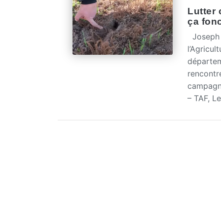
Lutter 
ça fonc
Joseph B
l’Agricu
départem
rencontr
campagno
– TAF, Le