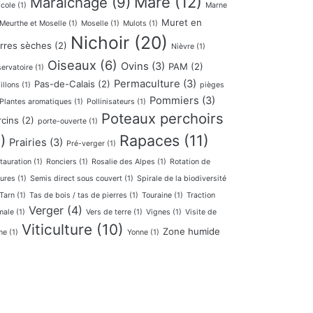
Mare
(12)
Maraichage
(9)
icole
(1)
Marne
Muret en
Meurthe et Moselle
(1)
Moselle
(1)
Mulots
(1)
Nichoir
(20)
erres sèches
(2)
Nièvre
(1)
Oiseaux
(6)
Ovins
(3)
PAM
(2)
ervatoire
(1)
Permaculture
(3)
Pas-de-Calais
(2)
illons
(1)
pièges
Pommiers
(3)
Plantes aromatiques
(1)
Pollinisateurs
(1)
Poteaux perchoirs
rcins
(2)
porte-ouverte
(1)
Rapaces
(11)
)
Prairies
(3)
Pré-verger
(1)
tauration
(1)
Ronciers
(1)
Rosalie des Alpes
(1)
Rotation de
tures
(1)
Semis direct sous couvert
(1)
Spirale de la biodiversité
Tarn
(1)
Tas de bois / tas de pierres
(1)
Touraine
(1)
Traction
Verger
(4)
male
(1)
Vers de terre
(1)
Vignes
(1)
Visite de
Viticulture
(10)
Zone humide
me
(1)
Yonne
(1)