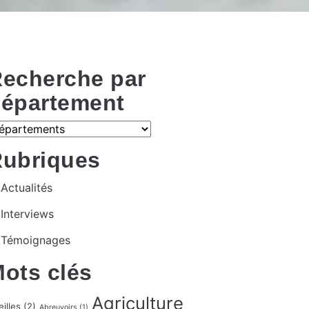
echerche par
épartement
ubriques
Actualités
Interviews
Témoignages
ots clés
Agriculture
illes
(2)
Abreuvoirs
(1)