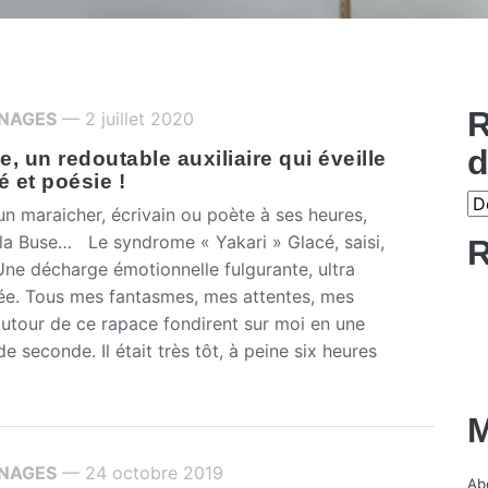
R
NAGES
— 2 juillet 2020
d
, un redoutable auxiliaire qui éveille
é et poésie !
 maraicher, écrivain ou poète à ses heures,
 la Buse… Le syndrome « Yakari » Glacé, saisi,
R
Une décharge émotionnelle fulgurante, ultra
e. Tous mes fantasmes, mes attentes, mes
autour de ce rapace fondirent sur moi en une
de seconde. Il était très tôt, à peine six heures
M
NAGES
— 24 octobre 2019
Abe