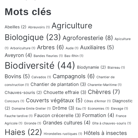
Mots clés
Agriculture
Abeilles
(2)
Abreuvoirs
(1)
Biologique
(23)
Agroforesterie
(8)
Apiculture
Arbres
(6)
Auxiliaires
(5)
(1)
Arboriculture
(1)
Aude
(1)
Aveyron
(4)
Bandes fleuries
(1)
Bas-Rhin
(1)
Biodiversité
(44)
Biodynamie
(2)
Blaireau
(1)
Campagnols
(6)
Bovins
(5)
Calvados
(1)
Chantier de
Chantier de plantation
(3)
construction
(1)
Charente-Maritime
(1)
Chèvres
(7)
Chouette effraie
(3)
Chauves-souris
(2)
Couverts végétaux
(5)
Diagnostic
Concours
(1)
Côtes d'Armor
(1)
Drôme
(3)
(2)
Domaine Emile Grelier
(1)
Eau
(1)
Economies
(1)
Elevage
(1)
Formation
(4)
Faucon crécerelle
(3)
Fauche tardive
(1)
France
Grandes cultures
(4)
Agricole
(1)
Gironde
(1)
Gîte à chauves-souris
(1)
Haies
(22)
Hôtels à insectes
Hirondelles rustiques
(1)