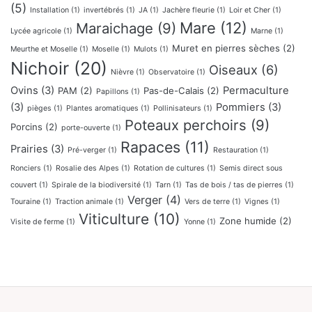
(5)
Installation
(1)
invertébrés
(1)
JA
(1)
Jachère fleurie
(1)
Loir et Cher
(1)
Mare
(12)
Maraichage
(9)
Lycée agricole
(1)
Marne
(1)
Muret en pierres sèches
(2)
Meurthe et Moselle
(1)
Moselle
(1)
Mulots
(1)
Nichoir
(20)
Oiseaux
(6)
Nièvre
(1)
Observatoire
(1)
Ovins
(3)
Permaculture
PAM
(2)
Pas-de-Calais
(2)
Papillons
(1)
(3)
Pommiers
(3)
pièges
(1)
Plantes aromatiques
(1)
Pollinisateurs
(1)
Poteaux perchoirs
(9)
Porcins
(2)
porte-ouverte
(1)
Rapaces
(11)
Prairies
(3)
Pré-verger
(1)
Restauration
(1)
Ronciers
(1)
Rosalie des Alpes
(1)
Rotation de cultures
(1)
Semis direct sous
couvert
(1)
Spirale de la biodiversité
(1)
Tarn
(1)
Tas de bois / tas de pierres
(1)
Verger
(4)
Touraine
(1)
Traction animale
(1)
Vers de terre
(1)
Vignes
(1)
Viticulture
(10)
Zone humide
(2)
Visite de ferme
(1)
Yonne
(1)